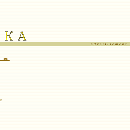
advertisement
истика
йн