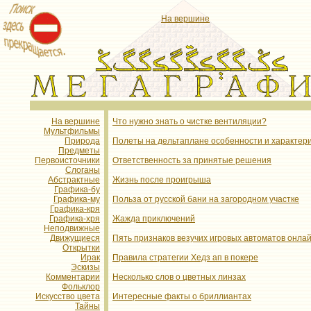
На вершине
На вершине
Что нужно знать о чистке вентиляции?
Мультфильмы
Природа
Полеты на дельтаплане особенности и характер
Предметы
Первоисточники
Ответственность за принятые решения
Слоганы
Абстрактные
Жизнь после проигрыша
Графика-бу
Графика-му
Польза от русской бани на загородном участке
Графика-кря
Графика-хря
Жажда приключений
Неподвижные
Движущиеся
Пять признаков везучих игровых автоматов онла
Открытки
Ирак
Правила стратегии Хедз ап в покере
Эскизы
Комментарии
Несколько слов о цветных линзах
Фольклор
Искусство цвета
Интересные факты о бриллиантах
Тайны