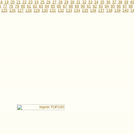
18
19
20
21
22
23
24
25
26
27
28
29
30
31
32
33
34
35
36
37
38
39
4
6
77
78
79
80
81
82
83
84
85
86
87
88
89
90
91
92
93
94
95
96
97
98
125
126
127
128
129
130
131
132
133
134
135
136
137
138
139
140
1